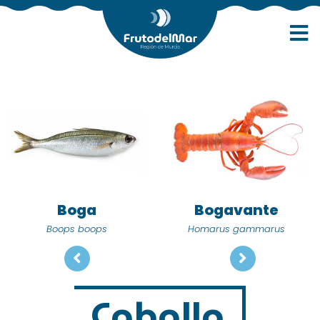
Boga
Bogavante
Boops boops
Homarus gammarus
Caballa