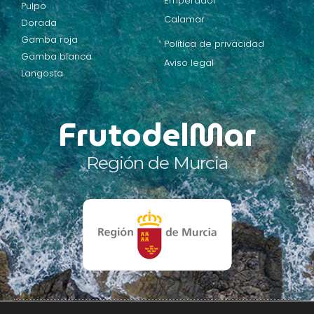
Emperador
Pulpo
Calamar
Dorada
Gamba roja
Política de privacidad
Gamba blanca
Aviso legal
Langosta
FrutodelMar
Región de Murcia