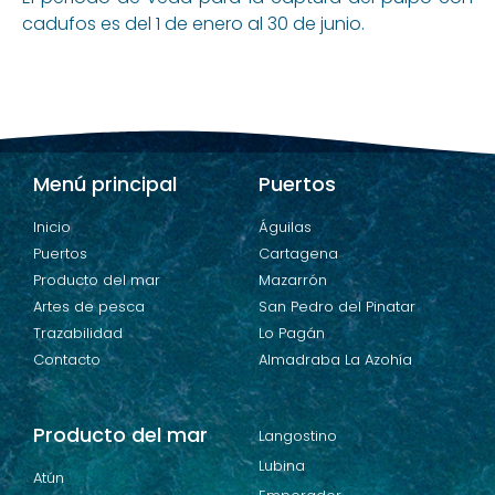
cadufos es del 1 de enero al 30 de junio.
Menú principal
Puertos
Inicio
Águilas
Puertos
Cartagena
Producto del mar
Mazarrón
Artes de pesca
San Pedro del Pinatar
Trazabilidad
Lo Pagán
Contacto
Almadraba La Azohía
Producto del mar
Langostino
Lubina
Atún