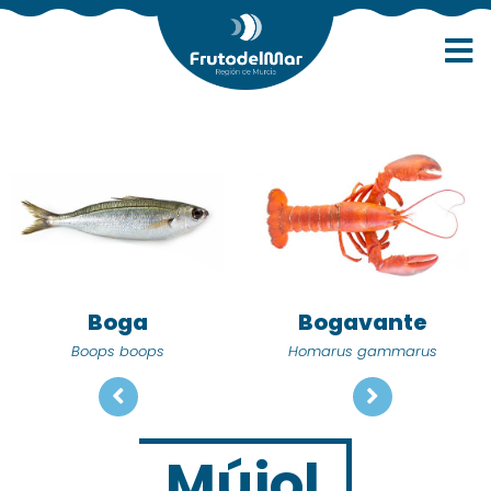
Boga
Bogavante
Boops boops
Homarus gammarus
Mújol