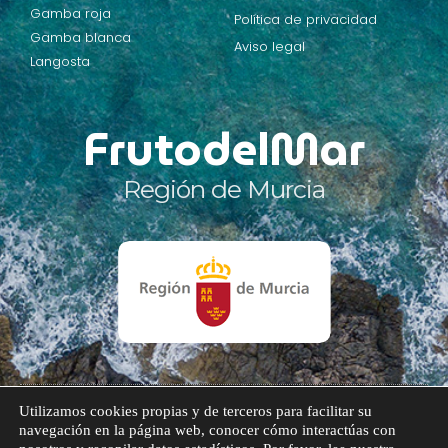
Gamba roja
Política de privacidad
Gamba blanca
Aviso legal
Langosta
FrutodelMar
Región de Murcia
Utilizamos cookies propias y de terceros para facilitar su
© Todos los derechos reservados.
navegación en la página web, conocer cómo interactúas con