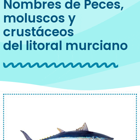
Nombres de Peces,
moluscos y
crustáceos
del litoral murciano
Atún
Thunnus thynnus