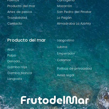
Puertos
Cartagena
Producto del mar
Mazarrón
Artes de pesca
San Pedro del Pinatar
Trazabilidad
Lo Pagán
Contacto
Almadraba La Azohía
Producto del mar
Langostino
Lubina
Atún
Emperador
Pulpo
Calamar
Dorada
Gamba roja
Política de privacidad
Gamba blanca
Aviso legal
Langosta
FrutodelMar