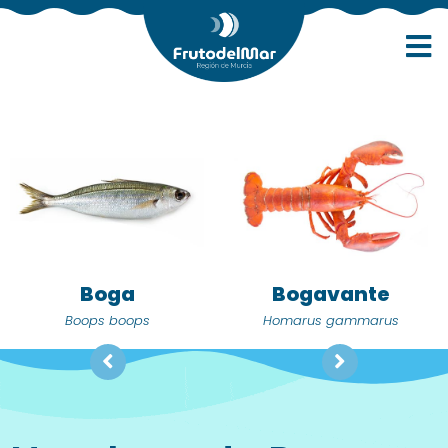
Boga
Bogavante
Boops boops
Homarus gammarus