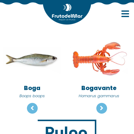
Boga
Bogavante
Boops boops
Homarus gammarus
Pulpo