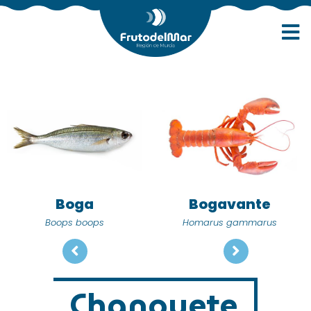
Boga
Bogavante
Boops boops
Homarus gammarus
Chanquete