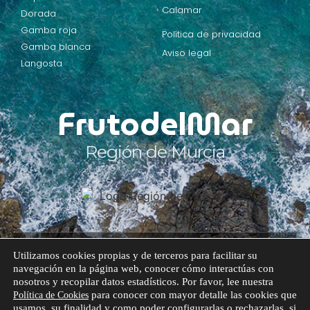
Calamar
Dorada
Gamba roja
Política de privacidad
Gamba blanca
Aviso legal
Langosta
FrutodelMar
Región de Murcia
Utilizamos cookies propias y de terceros para facilitar su
© Todos los derechos reservados.
navegación en la página web, conocer cómo interactúas con
nosotros y recopilar datos estadísticos. Por favor, lee nuestra
para conocer con mayor detalle las cookies que
Política de Cookies
usamos, su finalidad y como poder configurarlas o rechazarlas, si